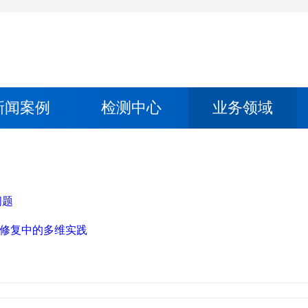
新闻案例
检测中心
业务领域
问题
与修复中的多维实践