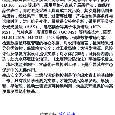
HJ 166—2026 等规范，采用网格布点或分层采样法，确保样
品代表性，同时避免采样工具造成二次污染。其次是样品制备
与流转，经过风干、研磨、过筛等处理，严格控制保存条件与
运输时间，防止组分变化。最后是实验室分析，采用原子吸收
分光光度法（AAS）、电感耦合等离子体质谱法（ICP-
MS）、气相色谱 - 质谱联用仪（GC-MS）等精准技术，匹配
HJ 491-2019、HJ 1315—2023 等国标，保障数据准确可靠。
检测数据是环境管理的核心依据。对农用地而言，检测结果指
导分类管控，保障粮食安全；对工业场地，为污染溯源、风险
评估及修复方案设计提供支撑；对水体沉积物，可解析内源污
染，助力水环境综合治理。《土壤污染防治法》明确要求建立
土壤环境监测网络，常态化开展检测工作，正是凸显其在生态
保护中的关键作用。
生态安全无小事，土壤与沉积物检测是守护绿水青山的基础性
工作。只有以科学检测为支撑，才能实现污染早发现、早预
警、早治理，推动土壤资源可持续利用，为生态环境保护与高
质量发展筑牢根基。
技术支持:
盛庆策动