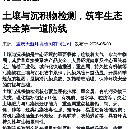
土壤与沉积物检测，筑牢生态
安全第一道防线
来源：
重庆天航环境检测有限公司
| 发布于:2026-05-09
土壤与沉积物是生态环境的重要载体，连接着大气、水与生物
圈，其质量直接关系农产品安全、人居环境健康及生态系统稳
定。随着工业化、城市化快速推进，重金属、持久性有机物等
污染物在土壤与沉积物中累积，污染风险日益凸显。开展科学
规范的检测，是摸清污染底数、实施精准治理、保障环境安全
的前提与基础。
土壤与沉积物检测核心覆盖
理化指标、重金属、有机污染物
三
大类。理化指标包括 pH 值、有机质、含水率、粒度等，决定
土壤肥力与污染物迁移能力；重金属重点检测铅、镉、汞、
铬、砷等，这类污染物毒性强、难降解，易通过食物链富集；
有机污染物涵盖多环芳烃、多氯联苯、农药残留等，具有环境
持久性与生物累积性。
检测流程遵循
全链条质量控制
原则。首先是样品采集，依据