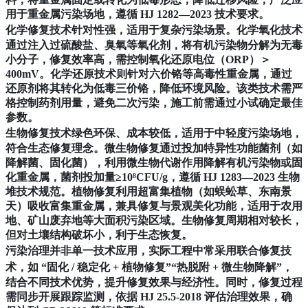
用于重金属污染场地，遵循 HJ 1282—2023 技术要求。
化学修复技术
针对性强，适用于复杂污染场景。化学氧化技术
通过注入过硫酸盐、臭氧等氧化剂，将有机污染物分解为无毒
小分子，修复效率高，需控制氧化还原电位（ORP）＞
400mV。化学还原技术则针对六价铬等高毒性重金属，通过
还原剂将其转化为低毒三价铬，降低环境风险。该类技术需严
格控制药剂用量，避免二次污染，施工前需通过小试确定最佳
参数。
生物修复技术
绿色环保、成本较低，适用于中轻度污染场地，
符合生态修复理念。微生物修复通过投加特异性功能菌剂（如
降解菌、固化菌），利用微生物代谢作用降解有机污染物或固
化重金属，菌剂投加量≥10⁸CFU/g，遵循 HJ 1283—2023 生物
堆技术规范。植物修复利用超富集植物（如蜈蚣草、东南景
天）吸收富集重金属，兼具修复与景观美化功能，适用于农用
地、矿山废弃地等大面积污染区域。生物修复周期相对较长，
但对土壤结构破坏小，利于生态恢复。
污染治理并非单一技术应用，实际工程中常采用
联合修复技
术
，如 “固化 / 稳定化 + 植物修复”“热脱附 + 微生物降解”，
结合不同技术优势，提升修复效果与经济性。同时，修复过程
需同步开展跟踪监测，依据 HJ 25.5-2018 评估治理效果，确