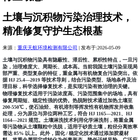
土壤与沉积物污染治理技术，
精准修复守护生态根基
来源：
重庆天航环境检测有限公司
| 发布于:2026-05-09
土壤与沉积物污染具有
隐蔽性、滞后性、累积性
特点，一旦污
染，治理难度大、周期长、成本高。当前我国土壤污染呈现局
部严重、类型复杂的特征，重金属与有机物复合污染突出。依
据 HJ 25.4—2019 等技术导则，结合污染类型、场地条件及治
理目标，科学选择修复技术，是实现污染有效治理的关键。
物理修复技术
适用于污染浓度高、污染范围集中的场地，具有
修复周期短、稳定性强的优势。热脱附技术通过加热土壤至
200-550℃，使石油烃、有机溶剂等挥发性有机物挥发并收集
处理，分为原位与异位两种工艺，符合 HJ 1165—2021、HJ
1164—2021 规范。土壤淋洗技术利用化学淋洗剂，将重金属
等污染物从土壤颗粒中洗脱，适用于砂质土壤，粒径分离效率
需达 85% 以上。此外，固化 / 稳定化技术通过添加胶凝材
料，将重金属固定或转化为低毒形态，降低迁移风险，广泛应